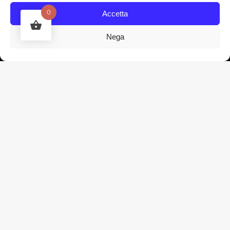
Melden Sie sich an, um Neuigkeiten und
0
Accetta
Updates von Marchesi Gallo direkt in Ihren
Posteingang zu erhalten.
Nega
ABONNIEREN
© 2021 MARCHESI GALLO. ALL RIGHTS
RESERVED.
NUTZUNGSBEDINGUNGEN
DATENSCHUTZ-BESTIMMUNGEN