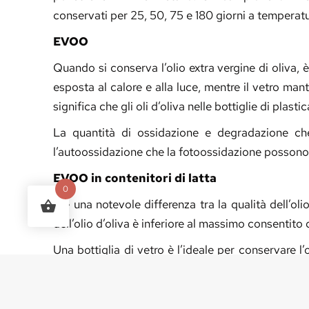
conservati per 25, 50, 75 e 180 giorni a temperatu
EVOO
Quando si conserva l’olio extra vergine di oliva, 
esposta al calore e alla luce, mentre il vetro man
significa che gli oli d’oliva nelle bottiglie di plas
La quantità di ossidazione e degradazione che s
l’autoossidazione che la fotoossidazione possono d
EVOO in contenitori di latta
0
C’è una notevole differenza tra la qualità dell’olio
dell’olio d’oliva è inferiore al massimo consentit
Una bottiglia di vetro è l’ideale per conservare l’
temperatura controllata, quindi il loro contenut
costringono l’olio a subire la lisciviazione. I cont