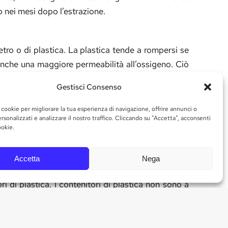
o nei mesi dopo l’estrazione.
etro o di plastica. La plastica tende a rompersi se
o anche una maggiore permeabilità all’ossigeno. Ciò
o.
Gestisci Consenso
er determinare la qualità dell’olio d’oliva. Sia
 cookie per migliorare la tua esperienza di navigazione, offrire annunci o
rsonalizzati e analizzare il nostro traffico. Cliccando su "Accetta", acconsenti
ookie.
ca o di vetro. In entrambi i casi, l’acidità iniziale
Accetta
Nega
ri di plastica. I contenitori di plastica non sono a
ri di plastica non sono l’opzione migliore perché
no la lisciviazione di sostanze chimiche.