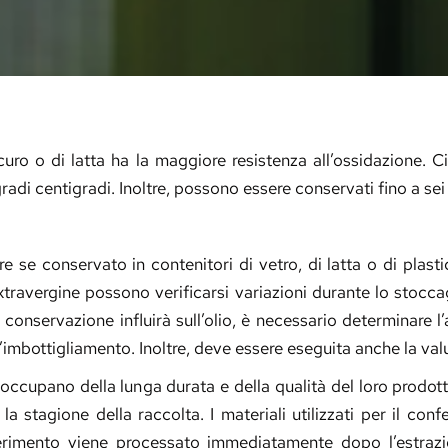
 scuro o di latta ha la maggiore resistenza all’ossidazione. 
 gradi centigradi. Inoltre, possono essere conservati fino a s
re se conservato in contenitori di vetro, di latta o di plastic
extravergine possono verificarsi variazioni durante lo stocc
nservazione influirà sull’olio, è necessario determinare l’ac
l’imbottigliamento. Inoltre, deve essere eseguita anche la valu
 preoccupano della lunga durata e della qualità del loro pr
e la stagione della raccolta. I materiali utilizzati per il c
erimento viene processato immediatamente dopo l’estrazi