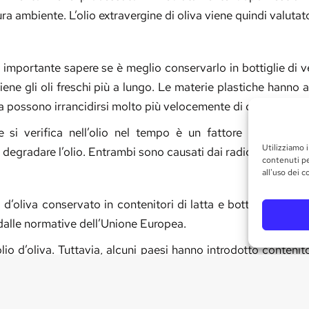
ra ambiente. L’olio extravergine di oliva viene quindi valutat
è importante sapere se è meglio conservarlo in bottiglie di v
tiene gli oli freschi più a lungo. Le materie plastiche hann
tica possono irrancidirsi molto più velocemente di quelli in vetr
i verifica nell’olio nel tempo è un fattore importante p
Utilizziamo i
egradare l’olio. Entrambi sono causati dai radicali liberi.
contenuti pe
all'uso dei c
 d’oliva conservato in contenitori di latta e bottiglie di plasti
o dalle normative dell’Unione Europea.
olio d’oliva. Tuttavia, alcuni paesi hanno introdotto contenito
o può rilasciare sostanze chimiche nell’olio. I contenito
enitori di vetro proteggono l’olio d’oliva dal calore e prevengo