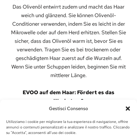
Das Olivenöl entwirrt zudem und macht das Haar
weich und glänzend. Sie können Olivenöl-
Conditioner verwenden, indem Sie es leicht in der
Mikrowelle oder auf dem Herd erhitzen. Stellen Sie
sicher, dass das Olivenöl warm ist, bevor Sie es
verwenden. Tragen Sie es bei trockenem oder
geschädigtem Haar zuerst auf die Wurzeln auf.
Wenn Sie unter Schuppen leiden, beginnen Sie mit
mittlerer Länge.
EVOO auf dem Haar: Fördert es das
Wachstum?
Gestisci Consenso
Die Verwendung von nativem Olivenöl extra für Ihr
Haar hat viele Vorteile. Zum Beispiel stärkt und
Utilizziamo i cookie per migliorare la tua esperienza di navigazione, offrire
pflegt es Ihre Zöpfe (für diejenigen, die sie haben).
annunci o contenuti personalizzati e analizzare il nostro traffico. Cliccando
su "Accetta", acconsenti all'uso dei cookie.
Natives Olivenöl extra hat antibakterielle und