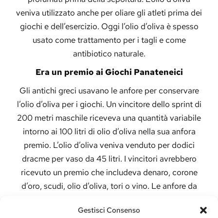
veniva utilizzato anche per oliare gli atleti prima dei
giochi e dell’esercizio. Oggi l’olio d’oliva è spesso
usato come trattamento per i tagli e come
antibiotico naturale.
Era un premio ai Giochi Panateneici
Gli antichi greci usavano le anfore per conservare
l’olio d’oliva per i giochi. Un vincitore dello sprint di
200 metri maschile riceveva una quantità variabile
intorno ai 100 litri di olio d’oliva nella sua anfora
premio. L’olio d’oliva veniva venduto per dodici
dracme per vaso da 45 litri. I vincitori avrebbero
ricevuto un premio che includeva denaro, corone
d’oro, scudi, olio d’oliva, tori o vino. Le anfore da
premio erano il simbolo della società ateniese, una
Gestisci Consenso
festa panellenica che celebrava il dio Atena.