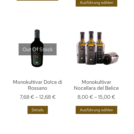
Ausführung wählen
Out Of Stock
Monokultivar Dolce di
Monokultivar
Rossano
Nocellara del Belice
7,68
€
–
12,68
€
8,00
€
–
15,00
€
Details
Ausführung wählen