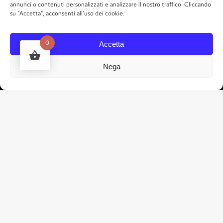
annunci o contenuti personalizzati e analizzare il nostro traffico. Cliccando
su "Accetta", acconsenti all'uso dei cookie.
Contrada Chiurazzo,
87012 Castrovillari CS
0
Accetta
RICHTUNGEN
Nega
ARBEITSZEIT
KONTAKTE
tel. 328 835 3035
info@marchesigallo.it
IN KONTAKT KOMMEN