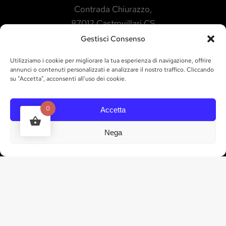
Contrada Chiurazzo,
87012 Castrovillari CS
Gestisci Consenso
RICHTUNGEN
Utilizziamo i cookie per migliorare la tua esperienza di navigazione, offrire
ARBEITSZEIT
annunci o contenuti personalizzati e analizzare il nostro traffico. Cliccando
su "Accetta", acconsenti all'uso dei cookie.
KONTAKTE
0
Accetta
tel. 328 835 3035
Nega
info@marchesigallo.it
IN KONTAKT KOMMEN