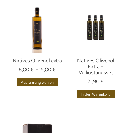
Natives Olivenöl extra
Natives Olivenöl
Extra -
8,00
€
–
15,00
€
Verkostungsset
21,90
€
Ausführung wählen
In den Warenkorb