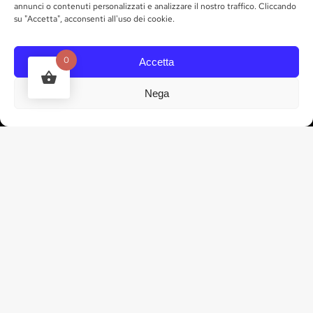
annunci o contenuti personalizzati e analizzare il nostro traffico. Cliccando
su "Accetta", acconsenti all'uso dei cookie.
Contrada Chiurazzo,
87012 Castrovillari CS
0
Accetta
RICHTUNGEN
Nega
ARBEITSZEIT
KONTAKTE
tel. 328 835 3035
info@marchesigallo.it
IN KONTAKT KOMMEN