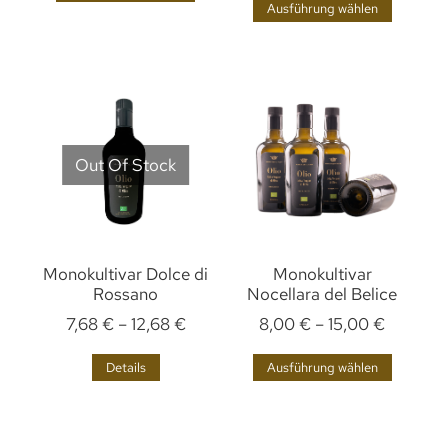
Ausführung wählen
Out Of Stock
Monokultivar Dolce di
Monokultivar
Rossano
Nocellara del Belice
7,68
€
–
12,68
€
8,00
€
–
15,00
€
Details
Ausführung wählen