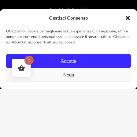
CONTACTS
Gestisci Consenso
tel. 328 835 3035
Utilizziamo i cookie per migliorare la tua esperienza di navigazione, offrire
info@marchesigallo.it
annunci o contenuti personalizzati e analizzare il nostro traffico. Cliccando
su "Accetta", acconsenti all'uso dei cookie.
GET IN TOUCH
0
Accetta
Nega
STAY UP TO DATE
Sign up to receive Marchesi Gallo news and
updates directly to your inbox.
SUBSCRIBE