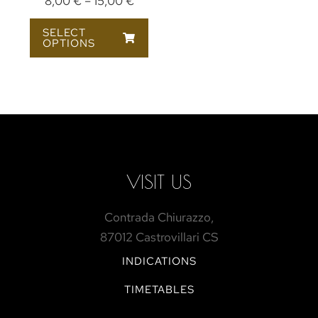
8,00
€
–
15,00
€
SELECT
OPTIONS
VISIT US
Contrada Chiurazzo,
87012 Castrovillari CS
INDICATIONS
TIMETABLES