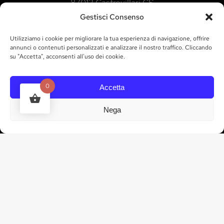
87012 Castrovillari CS
Gestisci Consenso
INDICAZIONI
ORARI
Utilizziamo i cookie per migliorare la tua esperienza di navigazione, offrire
annunci o contenuti personalizzati e analizzare il nostro traffico. Cliccando
su "Accetta", acconsenti all'uso dei cookie.
CONTATTI
0
Accetta
tel. 328 835 3035
Nega
info@marchesigallo.it
GET IN TOUCH
RESTA AGGIORNATO