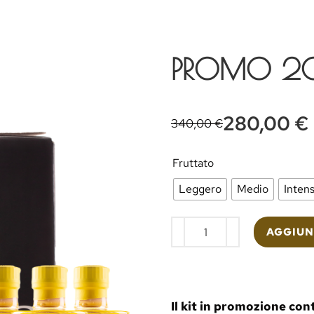
PROMO 20 
280,00
€
340,00
€
Fruttato
Leggero
Medio
Inten
AGGIUN
Il kit in promozione con