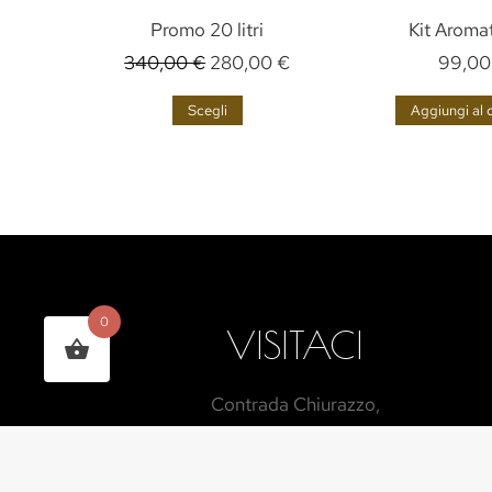
Promo 20 litri
Kit Aromat
€
340,00
€
280,00
€
99,0
o
Scegli
Aggiungi al c
0
VISITACI
Contrada Chiurazzo,
87012 Castrovillari CS
INDICAZIONI