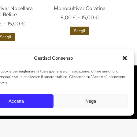
ivar Nocellara
Monocultivar Coratina
Mon
l Belice
8,00
€
-
15,00
€
€
-
15,00
€
Scegli
Scegli
Gestisci Consenso
 cookie per migliorare la tua esperienza di navigazione, offrire annunci o
rsonalizzati e analizzare il nostro traffico. Cliccando su "Accetta", acconsenti
ookie.
RESTA AGGIORNATO
Accetta
Nega
Iscriviti per ricevere le notizie e gli
aggiornamenti di Marchesi Gallo direttamente
nella tua casella di posta.