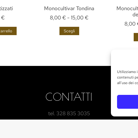
izzati
Monocultivar Tondina
Monocult
de
0
€
8,00
€
-
15,00
€
8,00
arrello
Scegli
Utilizziamo i
contenuti pe
all'uso dei c
CONTATTI
tel. 328 835 3035
info@marchesigallo.it
GET IN TOUCH