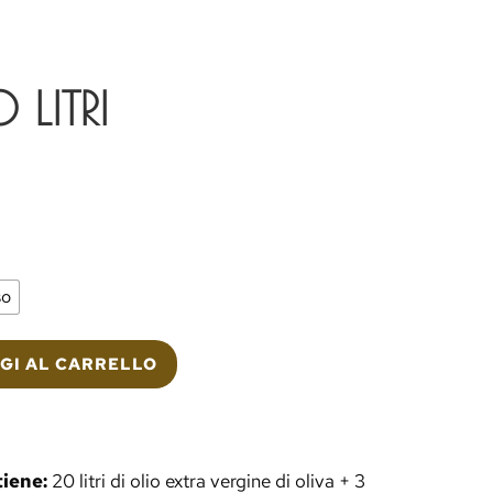
LITRI
so
GI AL CARRELLO
tiene:
20 litri di olio extra vergine di oliva + 3