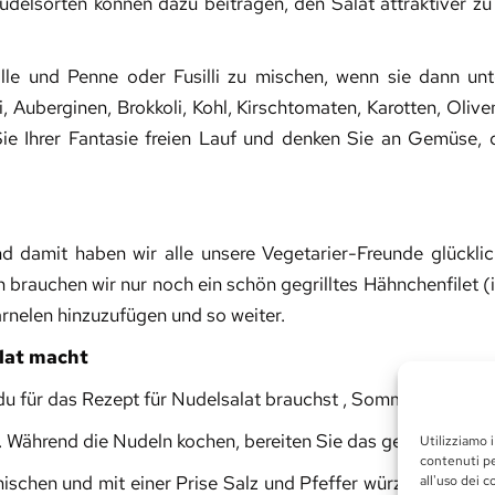
delsorten können dazu beitragen, den Salat attraktiver z
alle und Penne oder Fusilli zu mischen, wenn sie dann un
, Auberginen, Brokkoli, Kohl, Kirschtomaten, Karotten, Olive
n Sie Ihrer Fantasie freien Lauf und denken Sie an Gemüse,
 damit haben wir alle unsere Vegetarier-Freunde glücklic
brauchen wir nur noch ein schön gegrilltes Hähnchenfilet (i
arnelen hinzuzufügen und so weiter.
lat macht
 du für das Rezept für Nudelsalat brauchst , Sommernudeln, l
. Während die Nudeln kochen, bereiten Sie das gegrillte Gem
Utilizziamo i
contenuti pe
chen und mit einer Prise Salz und Pfeffer würzen. Vervol
all'uso dei c