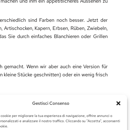
u machen und ihm ein appetitlicheres Aussehen zu
terschiedlich sind Farben noch besser. Jetzt der
n, Artischocken, Kapern, Erbsen, Rüben, Zwiebeln,
 das Sie durch einfaches Blanchieren oder Grillen
h gemacht. Wenn wir aber auch eine Version für
n kleine Stücke geschnitten) oder ein wenig frisch
Gestisci Consenso
os geht’s.
üse und eventuell das Fleisch oder den Fisch vor.
 cookie per migliorare la tua esperienza di navigazione, offrire annunci o
rsonalizzati e analizzare il nostro traffico. Cliccando su "Accetta", acconsenti
lständigen Sie den Sommer-Nudelsalat, indem Sie
ookie.