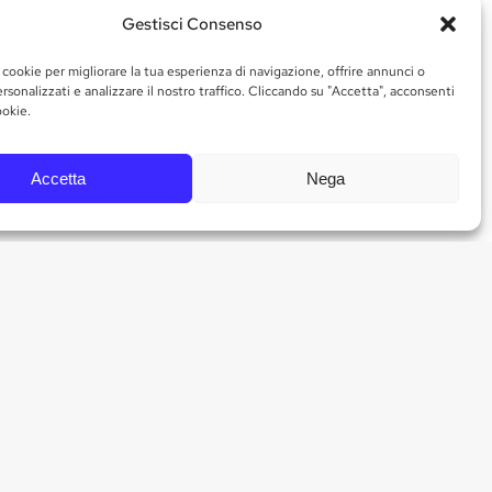
Gestisci Consenso
 cookie per migliorare la tua esperienza di navigazione, offrire annunci o
rsonalizzati e analizzare il nostro traffico. Cliccando su "Accetta", acconsenti
ookie.
von Ölmischungen ist, die in verschiedenen Jahren
Accetta
Nega
gut sichtbar auf dem Etikett angegeben werden.
geführt wurde, angegeben. Daher sollten Sie den
geerntet und verarbeitet wurden. Wenn Sie „von der
der Oliven ist meldepflichtig, wenn sie in einem
die „
in Italien aus in Tunesien geernteten Oliven