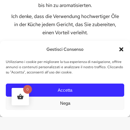
bis hin zu aromatisierten.
Ich denke, dass die Verwendung hochwertiger Öle
in der Küche jedem Gericht, das Sie zubereiten,
einen Vorteil verleiht.
Aber kein Reden mehr, fangen wir gleich mit dem
Gestisci Consenso
Rezept der Woche an!
Utilizziamo i cookie per migliorare la tua esperienza di navigazione, offrire
Heute biete ich Ihnen ein schnelles und einfaches
annunci o contenuti personalizzati e analizzare il nostro traffico. Cliccando
Rezept, aber mit großartigem Geschmack:
su "Accetta", acconsenti all'uso dei cookie.
Kartoffelpüree mit dem Duft von Öl mit
Trüffelgeschmack von Marchesi Gallo
0
Accetta
Zutaten für 4 Personen:
Nega
650 g weißfleischige Kartoffeln
100 g frischer Ricotta
Kleine Milch