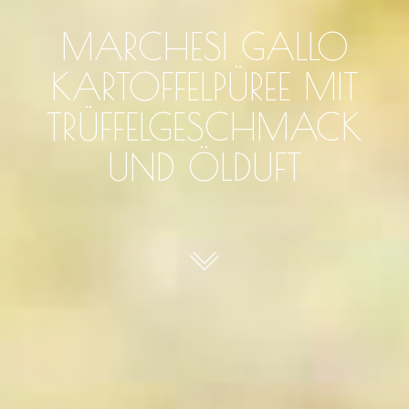
MARCHESI GALLO
KARTOFFELPÜREE MIT
TRÜFFELGESCHMACK
UND ÖLDUFT