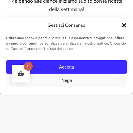
Ma bando alle ciance iniziamo subito con la ricetta
della settimana!
Oggi vi propongo una ricetta facile e veloce ma di
Gestisci Consenso
gran gusto:
Utilizziamo i cookie per migliorare la tua esperienza di navigazione, offrire
Purea di patate al profumo d’olio
annunci o contenuti personalizzati e analizzare il nostro traffico. Cliccando
aromatizzato al tartufo di Marchesi Gallo
su "Accetta", acconsenti all'uso dei cookie.
Ingredienti per 4 persone :
0
Accetta
650g di patate a pasta bianca
100g ricotta fresca
Nega
Poco latte
Olio extravergine di oliva aromatizzato al tartufo di
Marchesi Gallo q.b.
Sale q.b.
Preparazione:
Lavare con cura le patate ,disporle in una pentola e