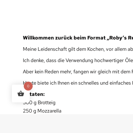
Willkommen zurück beim Format „Roby’s R
Meine Leidenschaft gilt dem Kochen, vor allem abe
Ich denke, dass die Verwendung hochwertiger Öle i
Aber kein Reden mehr, fangen wir gleich mit dem
Heute biete ich Ihnen ein schnelles und einfache
0
Zutaten:
500 g Brotteig
250 g Mozzarella
50 g geriebener Parmesan
1 Trüffel