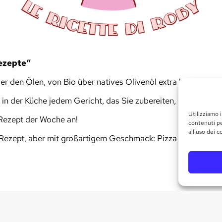
ezepte“
r den Ölen, von Bio über natives Olivenöl extra bis hin zu a
n der Küche jedem Gericht, das Sie zubereiten, einen Vorteil
Utilizziamo i
 Rezept der Woche an!
contenuti pe
all'uso dei c
s Rezept, aber mit großartigem Geschmack: Pizza mit Trüffeln