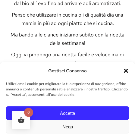
dal bio all’ evo fino ad arrivare agli aromatizzati.
Penso che utilizzare in cucina oli di qualità dia una
marcia in più ad ogni piatto che si cucina.
Ma bando alle ciance iniziamo subito con la ricetta
della settimana!
Oggi vi propongo una ricetta facile e veloce ma di
gran gusto:
Gestisci Consenso
Pizzette in padella con
olio evo di Marchesi
Gallo
Utilizziamo i cookie per migliorare la tua esperienza di navigazione, offrire
annunci o contenuti personalizzati e analizzare il nostro traffico. Cliccando
INGREDIENTI:
su "Accetta", acconsenti all'uso dei cookie.
150g di farina
80ml di acqua
0
Accetta
1 Cucchiaio di Olio evo di Marchesi Gallo
Nega
1 Cucchiaino di lievito istantaneo per salati